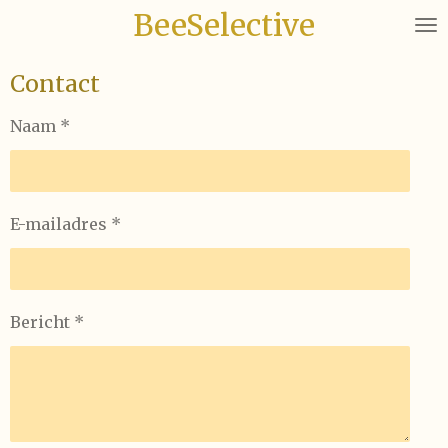
BeeSelective
Ga
direct
naar
Contact
de
hoofdinhoud
Naam *
E-mailadres *
Bericht *