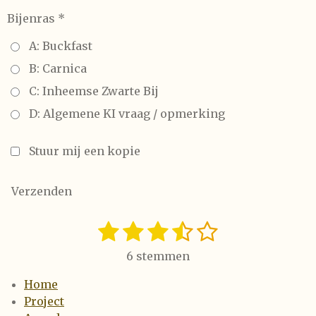
Bijenras *
A: Buckfast
B: Carnica
C: Inheemse Zwarte Bij
D: Algemene KI vraag / opmerking
Stuur mij een kopie
Verzenden
1
2
3
4
5
S
R
t
a
s
s
s
s
s
e
6 stemmen
t
t
t
t
t
t
m
i
m
Home
e
e
e
e
e
n
e
Project
n
g